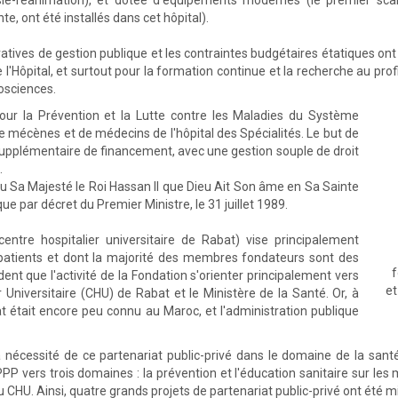
sie-réanimation), et dotée d'équipements modernes (le premier sca
e, ont été installés dans cet hôpital).
tives de gestion publique et les contraintes budgétaires étatiques on
Hôpital, et surtout pour la formation continue et la recherche au pro
osciences.
our la Prévention et la Lutte contre les Maladies du Système
e mécènes et de médecins de l'hôpital des Spécialités. Le but de
e supplémentaire de financement, avec une gestion souple de droit
.
Feu Sa Majesté le Roi Hassan II que Dieu Ait Son âme en Sa Sainte
ue par décret du Premier Ministre, le 31 juillet 1989.
entre hospitalier universitaire de Rabat) vise principalement
 patients et dont la majorité des membres fondateurs sont des
f
ident que l'activité de la Fondation s'orienter principalement vers
et
r Universitaire (CHU) de Rabat et le Ministère de la Santé. Or, à
t était encore peu connu au Maroc, et l'administration publique
nécessité de ce partenariat public-privé dans le domaine de la santé,
 PPP vers trois domaines : la prévention et l'éducation sanitaire sur l
CHU. Ainsi, quatre grands projets de partenariat public-privé ont été mi