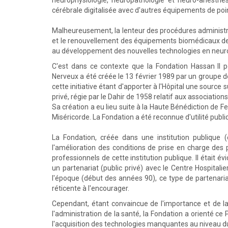
neurophysiologie, neuropathologie et neuro-anesthé
cérébrale digitalisée avec d'autres équipements de point
Malheureusement, la lenteur des procédures administra
et le renouvellement des équipements biomédicaux de l'
au développement des nouvelles technologies en neur
C'est dans ce contexte que la Fondation Hassan II p
Nerveux a été créée le 13 février 1989 par un groupe d
cette initiative étant d'apporter à l'Hôpital une sourc
privé, régie par le Dahir de 1958 relatif aux associations
Sa création a eu lieu suite à la Haute Bénédiction de 
Miséricorde. La Fondation a été reconnue d'utilité publiq
La Fondation, créée dans une institution publique (c
l'amélioration des conditions de prise en charge des
professionnels de cette institution publique. Il était év
un partenariat (public privé) avec le Centre Hospitalie
l'époque (début des années 90), ce type de partenaria
réticente à l'encourager.
Cependant, étant convaincue de l'importance et de la 
l'administration de la santé, la Fondation a orienté ce
l'acquisition des technologies manquantes au niveau du 