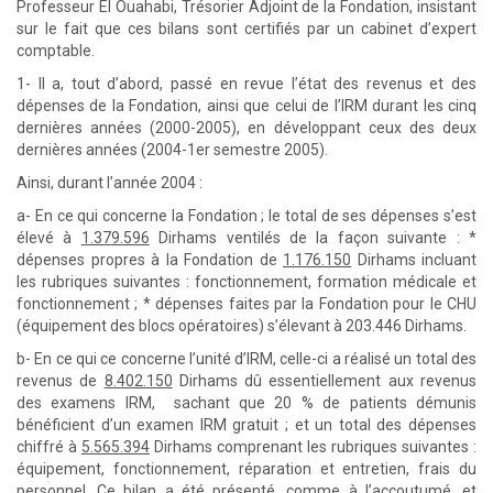
Professeur El Ouahabi, Trésorier Adjoint de la Fondation, insistant
sur le fait que ces bilans sont certifiés par un cabinet d’expert
comptable.
1- Il a, tout d’abord, passé en revue l’état des revenus et des
dépenses de la Fondation, ainsi que celui de l’IRM durant les cinq
dernières années (2000-2005), en développant ceux des deux
dernières années (2004-1er semestre 2005).
Ainsi, durant l’année 2004 :
a- En ce qui concerne la Fondation ; le total de ses dépenses s’est
élevé à
1.379.596
Dirhams ventilés de la façon suivante : *
dépenses propres à la Fondation de
1.176.150
Dirhams incluant
les rubriques suivantes : fonctionnement, formation médicale et
fonctionnement ; * dépenses faites par la Fondation pour le CHU
(équipement des blocs opératoires) s’élevant à 203.446 Dirhams.
b- En ce qui ce concerne l’unité d’IRM, celle-ci a réalisé un total des
revenus de
8.402.150
Dirhams dû essentiellement aux revenus
des examens IRM, sachant que 20 % de patients démunis
bénéficient d’un examen IRM gratuit ; et un total des dépenses
chiffré à
5.565.394
Dirhams comprenant les rubriques suivantes :
équipement, fonctionnement, réparation et entretien, frais du
personnel. Ce bilan a été présenté, comme à l’accoutumé, et