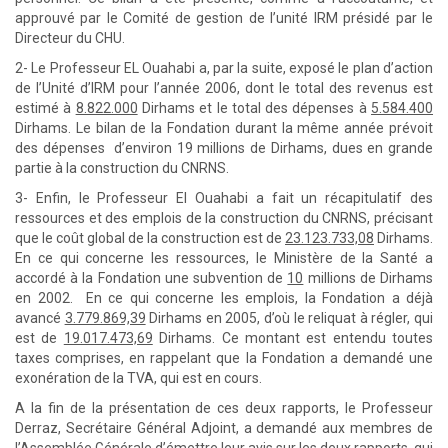
approuvé par le Comité de gestion de l’unité IRM présidé par le
Directeur du CHU.
2- Le Professeur EL Ouahabi a, par la suite, exposé le plan d’action
de l’Unité d’IRM pour l’année 2006, dont le total des revenus est
estimé à
8.822.000
Dirhams et le total des dépenses à
5.584.400
Dirhams. Le bilan de la Fondation durant la même année prévoit
des dépenses d’environ 19 millions de Dirhams, dues en grande
partie à la construction du CNRNS.
3- Enfin, le Professeur El Ouahabi a fait un récapitulatif des
ressources et des emplois de la construction du CNRNS, précisant
que le coût global de la construction est de
23.123.733,08
Dirhams.
En ce qui concerne les ressources, le Ministère de la Santé a
accordé à la Fondation une subvention de
10
millions de Dirhams
en 2002. En ce qui concerne les emplois, la Fondation a déjà
avancé
3.779.869,39
Dirhams en 2005, d’où le reliquat à régler, qui
est de
19.017.473,69
Dirhams. Ce montant est entendu toutes
taxes comprises, en rappelant que la Fondation a demandé une
exonération de la TVA, qui est en cours.
A la fin de la présentation de ces deux rapports, le Professeur
Derraz, Secrétaire Général Adjoint, a demandé aux membres de