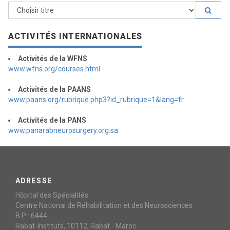
ACTIVITÉS INTERNATIONALES
Activités de la WFNS
www.wfns.org/courses.html
Activités de la PAANS
www.paans.org/rubrique.php3?id_rubrique=1&lang=fr
Activités de la PANS
www.panarabneurosurgery.org.sa
ADRESSE
Hôpital des Spécialités
Centre National de Réhabilitation et des Neurosciences
B.P : 6444
Rabat-Instituts, 10112, Rabat - Maroc