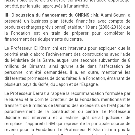
l’Assemblée Générale d’émettre leur avis sur les deux rapports, qui
ont été, par la suite, approuvés à l’unanimité.
III- Discussion du financement du CNRNS :
Mr. Alami Sounni a
présenté un business plan (étude financière avec compte de
produits et charges prévisionnel) étalé sur 10 ans (2006-2016) que
la Fondation est en train de préparer pour compléter le
financement des équipements du centre.
Le Professeur El Khamlichi est intervenu pour expliquer que la
priorité était d’abord l’achèvement des constructions avec l’aide
du Ministère de la Santé, auquel une seconde subvention de 8
millions de Dirhams, ainsi qu’une aide dans l’affectation de
personnel ont été demandées. Il a, en outre, mentionné les
différentes promesses de dons faites à la Fondation, émanant de
plusieurs pays du Golfe, du Japon et de l’Espagne.
Le Professeur Derraz a rappelé la recommandation formulée par
le Bureau et le Comité Directeur de la Fondation, mentionnant le
transfert de 8 millions de Dirhams des excédents de l’IRM pour le
parachèvement de la construction du centre. Le Professeur
Jiddane est intervenu et a estimé qu’il serait judicieux de
remplacer l’appareil d’IRM qui représente la principale source de
revenu pour la Fondation. Le Professeur El Khamlichi a pris la