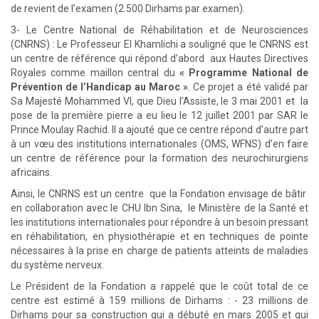
de revient de l’examen (2.500 Dirhams par examen).
3- Le Centre National de Réhabilitation et de Neurosciences
(CNRNS) : Le Professeur El Khamlichi a souligné que le CNRNS est
un centre de référence qui répond d’abord aux Hautes Directives
Royales comme maillon central du
« Programme National de
Prévention de l’Handicap au Maroc »
. Ce projet a été validé par
Sa Majesté Mohammed VI, que Dieu l’Assiste, le 3 mai 2001 et la
pose de la première pierre a eu lieu le 12 juillet 2001 par SAR le
Prince Moulay Rachid. Il a ajouté que ce centre répond d’autre part
à un vœu des institutions internationales (OMS, WFNS) d’en faire
un centre de référence pour la formation des neurochirurgiens
africains.
Ainsi, le CNRNS est un centre que la Fondation envisage de bâtir
en collaboration avec le CHU Ibn Sina, le Ministère de la Santé et
les institutions internationales pour répondre à un besoin pressant
en réhabilitation, en physiothérapie et en techniques de pointe
nécessaires à la prise en charge de patients atteints de maladies
du système nerveux.
Le Président de la Fondation a rappelé que le coût total de ce
centre est estimé à 159 millions de Dirhams : - 23 millions de
Dirhams pour sa construction qui a débuté en mars 2005 et qui