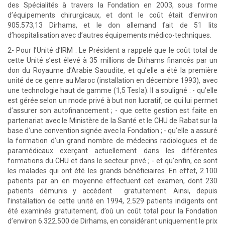
des Spécialités à travers la Fondation en 2003, sous forme
d’équipements chirurgicaux, et dont le coût était d’environ
905.573,13 Dirhams, et le don allemand fait de 51 lits
d’hospitalisation avec d’autres équipements médico-techniques.
2- Pour l’Unité d’IRM : Le Président a rappelé que le coût total de
cette Unité s’est élevé à 35 millions de Dirhams financés par un
don du Royaume d’Arabie Saoudite, et qu’elle a été la première
unité de ce genre au Maroc (installation en décembre 1993), avec
une technologie haut de gamme (1,5 Tesla). Il a souligné : - qu’elle
est gérée selon un mode privé à but non lucratif, ce qui lui permet
d’assurer son autofinancement ; - que cette gestion est faite en
partenariat avec le Ministère de la Santé et le CHU de Rabat sur la
base d’une convention signée avec la Fondation ; - qu’elle a assuré
la formation d’un grand nombre de médecins radiologues et de
paramédicaux exerçant actuellement dans les différentes
formations du CHU et dans le secteur privé ; - et qu’enfin, ce sont
les malades qui ont été les grands bénéficiaires. En effet, 2.100
patients par an en moyenne effectuent cet examen, dont 230
patients démunis y accèdent gratuitement. Ainsi, depuis
l’installation de cette unité en 1994, 2.529 patients indigents ont
été examinés gratuitement, d’où un coût total pour la Fondation
d’environ 6.322.500 de Dirhams, en considérant uniquement le prix