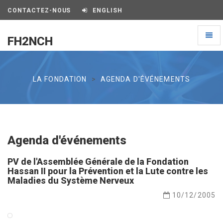
CONTACTEZ-NOUS
ENGLISH
Toggl
FH2NCH
naviga
FH2NCH
LA FONDATION
AGENDA D'ÉVÉNEMENTS
Agenda d'événements
PV de l'Assemblée Générale de la Fondation
Hassan II pour la Prévention et la Lute contre les
Maladies du Système Nerveux
10/12/2005